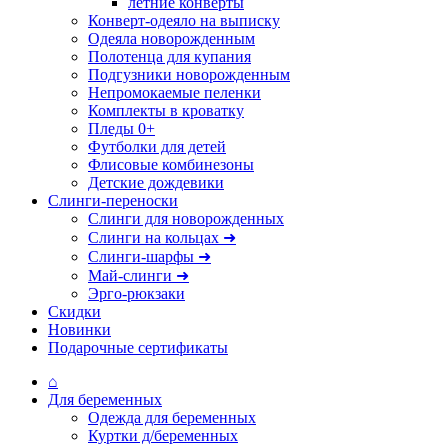
летние конверты
Конверт-одеяло на выписку
Одеяла новорожденным
Полотенца для купания
Подгузники новорожденным
Непромокаемые пеленки
Комплекты в кроватку
Пледы 0+
Футболки для детей
Флисовые комбинезоны
Детские дождевики
Слинги-переноски
Слинги для новорожденных
Слинги на кольцах ➜
Слинги-шарфы ➜
Май-слинги ➜
Эрго-рюкзаки
Скидки
Новинки
Подарочные сертификаты
⌂
Для беременных
Одежда для беременных
Куртки д/беременных