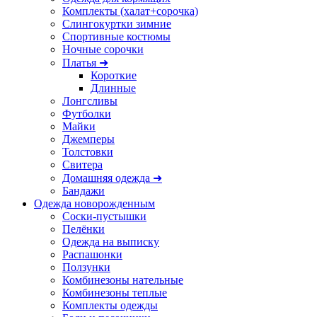
Комплекты (халат+сорочка)
Слингокуртки зимние
Спортивные костюмы
Ночные сорочки
Платья ➜
Короткие
Длинные
Лонгсливы
Футболки
Майки
Джемперы
Толстовки
Свитера
Домашняя одежда ➜
Бандажи
Одежда новорожденным
Соски-пустышки
Пелёнки
Одежда на выписку
Распашонки
Ползунки
Комбинезоны нательные
Комбинезоны теплые
Комплекты одежды