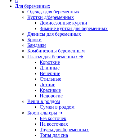
⌂
Для беременных
Одежда для беременных
Куртки д/беременных
Демисезонные куртки
Зимние куртки для беременных
Джинсы для беременных
Брюки
Бандажи
Комбинезоны беременным
Платья для беременных ➜
Короткие
Длинные
Вечерние
Стильные
Летние
Красивые
Недорогие
Вещи в роддом
Сумки в роддом
Бюстгальтеры ➜
Без косточек
На косточках
Трусы для беременных
Топы для сна