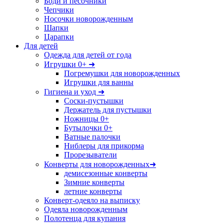
Боди и песочники
Чепчики
Носочки новорожденным
Шапки
Царапки
Для детей
Одежда для детей от года
Игрушки 0+ ➜
Погремушки для новорожденных
Игрушки для ванны
Гигиена и уход ➜
Соски-пустышки
Держатель для пустышки
Ножницы 0+
Бутылочки 0+
Ватные палочки
Ниблеры для прикорма
Прорезыватели
Конверты для новорожденных➜
демисезонные конверты
Зимние конверты
летние конверты
Конверт-одеяло на выписку
Одеяла новорожденным
Полотенца для купания