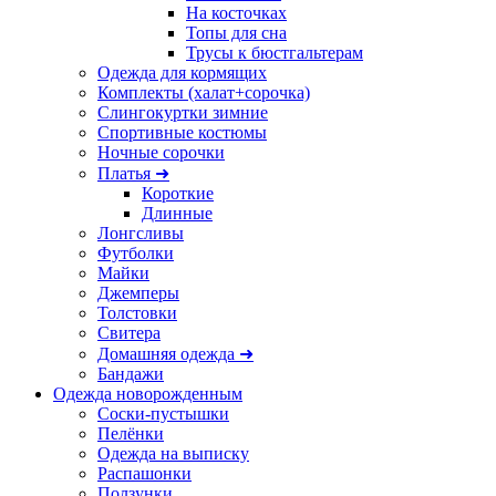
На косточках
Топы для сна
Трусы к бюстгальтерам
Одежда для кормящих
Комплекты (халат+сорочка)
Слингокуртки зимние
Спортивные костюмы
Ночные сорочки
Платья ➜
Короткие
Длинные
Лонгсливы
Футболки
Майки
Джемперы
Толстовки
Свитера
Домашняя одежда ➜
Бандажи
Одежда новорожденным
Соски-пустышки
Пелёнки
Одежда на выписку
Распашонки
Ползунки