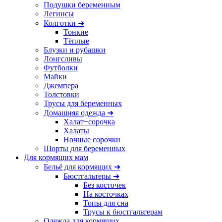
Подушки беременным
Легинсы
Колготки ➜
Тонкие
Тёплые
Блузки и рубашки
Лонгсливы
Футболки
Майки
Джемпера
Толстовки
Трусы для беременных
Домашняя одежда ➜
Халат+сорочка
Халаты
Ночные сорочки
Шорты для беременных
Для кормящих мам
Бельё для кормящих ➜
Бюстгальтеры ➜
Без косточек
На косточках
Топы для сна
Трусы к бюстгальтерам
Одежда для кормящих