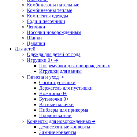
Комбинезоны нательные
Комбинезоны теплые
Комплекты одежды
Боди и песочники
Чепчики
Носочки новорожденным
Шапки
Царапки
Для детей
Одежда для детей от года
Игрушки 0+ ➜
Погремушки для новорожденных
Игрушки для ванны
Гигиена и уход ➜
Соски-пустышки
Держатель для пустышки
Ножницы 0+
Бутылочки 0+
Ватные палочки
Ниблеры для прикорма
Прорезыватели
Конверты для новорожденных➜
демисезонные конверты
Зимние конверты