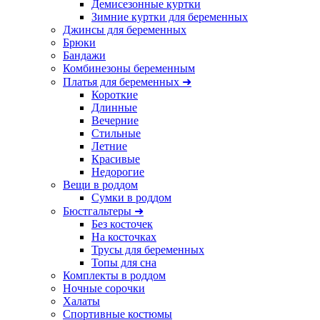
Демисезонные куртки
Зимние куртки для беременных
Джинсы для беременных
Брюки
Бандажи
Комбинезоны беременным
Платья для беременных ➜
Короткие
Длинные
Вечерние
Стильные
Летние
Красивые
Недорогие
Вещи в роддом
Сумки в роддом
Бюстгальтеры ➜
Без косточек
На косточках
Трусы для беременных
Топы для сна
Комплекты в роддом
Ночные сорочки
Халаты
Спортивные костюмы