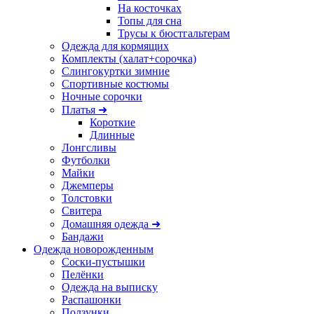
На косточках
Топы для сна
Трусы к бюстгальтерам
Одежда для кормящих
Комплекты (халат+сорочка)
Слингокуртки зимние
Спортивные костюмы
Ночные сорочки
Платья ➜
Короткие
Длинные
Лонгсливы
Футболки
Майки
Джемперы
Толстовки
Свитера
Домашняя одежда ➜
Бандажи
Одежда новорожденным
Соски-пустышки
Пелёнки
Одежда на выписку
Распашонки
Ползунки