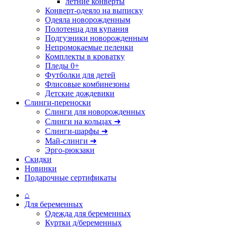
летние конверты
Конверт-одеяло на выписку
Одеяла новорожденным
Полотенца для купания
Подгузники новорожденным
Непромокаемые пеленки
Комплекты в кроватку
Пледы 0+
Футболки для детей
Флисовые комбинезоны
Детские дождевики
Слинги-переноски
Слинги для новорожденных
Слинги на кольцах ➜
Слинги-шарфы ➜
Май-слинги ➜
Эрго-рюкзаки
Скидки
Новинки
Подарочные сертификаты
⌂
Для беременных
Одежда для беременных
Куртки д/беременных