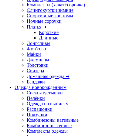
Комплекты (халат+сорочка)
Слингокуртки зимние
Спортивные костюмы
Ночные сорочки
Платья ➜
Короткие
Длинные
Лонгсливы
Футболки
Майки
Джемперы
Толстовки
Свитера
Домашняя одежда ➜
Бандажи
Одежда новорожденным
Соски-пустышки
Пелёнки
Одежда на выписку
Распашонки
Ползунки
Комбинезоны нательные
Комбинезоны теплые
Комплекты одежды