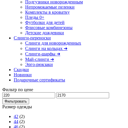
Подгузники новорожденным
Непромокаемые пеленки
Комплекты в кроватку
Пледы 0+
Футболки для детей
Флисовые комбинезоны
Детские дождевики
Слинги-переноски
Слинги для новорожденных
Слинги на кольцах ➜
Слинги-шарфы ➜
Май-слинги ➜
Эрго-рюкзаки
Скидки
Новинки
Подарочные сертификаты
Фильтр по цене
Фильтровать
Размер одежды
42
(2)
44
(2)
46
(2)