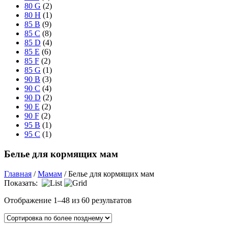
80 G
(2)
80 H
(1)
85 B
(9)
85 C
(8)
85 D
(4)
85 E
(6)
85 F
(2)
85 G
(1)
90 B
(3)
90 C
(4)
90 D
(2)
90 E
(2)
90 F
(2)
95 B
(1)
95 C
(1)
Белье для кормящих мам
Главная
/
Мамам
/ Белье для кормящих мам
Показать:
Отображение 1–48 из 60 результатов