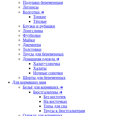
Подушки беременным
Легинсы
Колготки ➜
Тонкие
Тёплые
Блузки и рубашки
Лонгсливы
Футболки
Майки
Джемпера
Толстовки
Трусы для беременных
Домашняя одежда ➜
Халат+сорочка
Халаты
Ночные сорочки
Шорты для беременных
Для кормящих мам
Бельё для кормящих ➜
Бюстгальтеры ➜
Без косточек
На косточках
Топы для сна
Трусы к бюстгальтерам
Одежда для кормящих