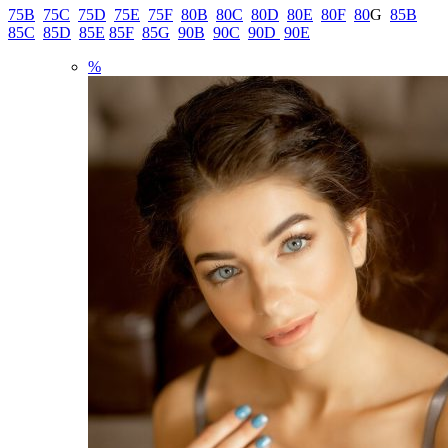
75B
75C
75D
75E
75F
80B
80C
80D
80E
80F
80
G
85B
85C
85D
85E
85F
85G
90B
90C
90D
90E
%