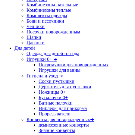
Комбинезоны нательные
Комбинезоны теплые
Комплекты одежды
Боди и песочники
Чепчики
Носочки новорожденным
Шапки
Царапки
Для детей
Одежда для детей от года
Игрушки 0+ ➜
Погремушки для новорожденных
Игрушки для ванны
Гигиена и уход ➜
Соски-пустышки
Держатель для пустышки
Ножницы 0+
Бутылочки 0+
Ватные палочки
Ниблеры для прикорма
Прорезыватели
Конверты для новорожденных➜
демисезонные конверты
Зимние конверты