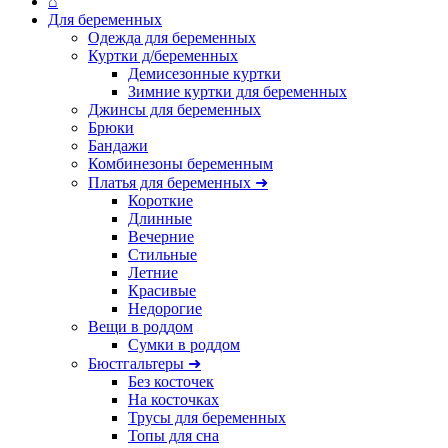
⌂
Для беременных
Одежда для беременных
Куртки д/беременных
Демисезонные куртки
Зимние куртки для беременных
Джинсы для беременных
Брюки
Бандажи
Комбинезоны беременным
Платья для беременных ➜
Короткие
Длинные
Вечерние
Стильные
Летние
Красивые
Недорогие
Вещи в роддом
Сумки в роддом
Бюстгальтеры ➜
Без косточек
На косточках
Трусы для беременных
Топы для сна