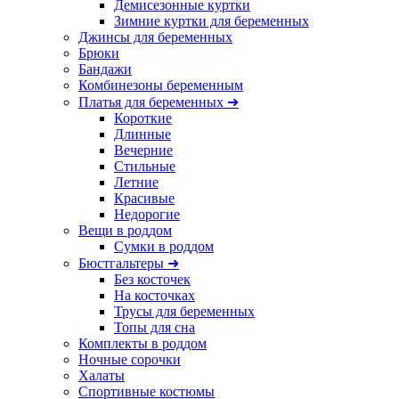
Демисезонные куртки
Зимние куртки для беременных
Джинсы для беременных
Брюки
Бандажи
Комбинезоны беременным
Платья для беременных ➜
Короткие
Длинные
Вечерние
Стильные
Летние
Красивые
Недорогие
Вещи в роддом
Сумки в роддом
Бюстгальтеры ➜
Без косточек
На косточках
Трусы для беременных
Топы для сна
Комплекты в роддом
Ночные сорочки
Халаты
Спортивные костюмы