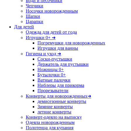
Боди и песочники
Чепчики
Носочки новорожденным
Шапки
Царапки
Для детей
Одежда для детей от года
Игрушки 0+ ➜
Погремушки для новорожденных
Игрушки для ванны
Гигиена и уход ➜
Соски-пустышки
Держатель для пустышки
Ножницы 0+
Бутылочки 0+
Ватные палочки
Ниблеры для прикорма
Прорезыватели
Конверты для новорожденных➜
демисезонные конверты
Зимние конверты
летние конверты
Конверт-одеяло на выписку
Одеяла новорожденным
Полотенца для купания