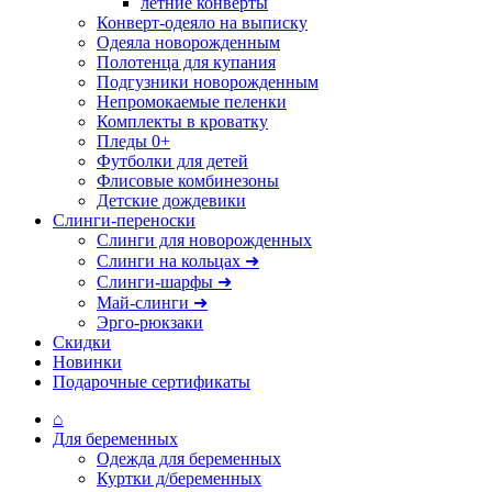
летние конверты
Конверт-одеяло на выписку
Одеяла новорожденным
Полотенца для купания
Подгузники новорожденным
Непромокаемые пеленки
Комплекты в кроватку
Пледы 0+
Футболки для детей
Флисовые комбинезоны
Детские дождевики
Слинги-переноски
Слинги для новорожденных
Слинги на кольцах ➜
Слинги-шарфы ➜
Май-слинги ➜
Эрго-рюкзаки
Скидки
Новинки
Подарочные сертификаты
⌂
Для беременных
Одежда для беременных
Куртки д/беременных