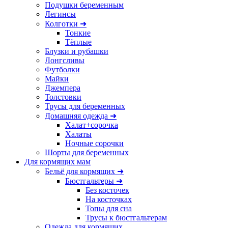
Подушки беременным
Легинсы
Колготки ➜
Тонкие
Тёплые
Блузки и рубашки
Лонгсливы
Футболки
Майки
Джемпера
Толстовки
Трусы для беременных
Домашняя одежда ➜
Халат+сорочка
Халаты
Ночные сорочки
Шорты для беременных
Для кормящих мам
Бельё для кормящих ➜
Бюстгальтеры ➜
Без косточек
На косточках
Топы для сна
Трусы к бюстгальтерам
Одежда для кормящих