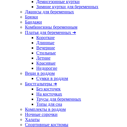
Демисезонные куртки
Зимние куртки для беременных
Джинсы для беременных
Брюки
Бандажи
Комбинезоны беременным
Платья для беременных ➜
Короткие
Длинные
Вечерние
Стильные
Летние
Красивые
Недорогие
Вещи в роддом
Сумки в роддом
Бюстгальтеры ➜
Без косточек
На косточках
Трусы для беременных
Топы для сна
Комплекты в роддом
Ночные сорочки
Халаты
Спортивные костюмы