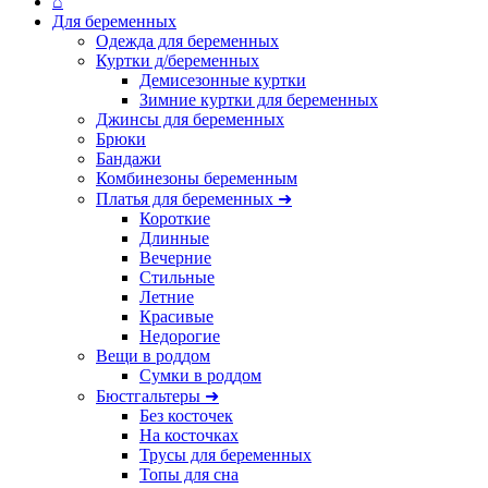
⌂
Для беременных
Одежда для беременных
Куртки д/беременных
Демисезонные куртки
Зимние куртки для беременных
Джинсы для беременных
Брюки
Бандажи
Комбинезоны беременным
Платья для беременных ➜
Короткие
Длинные
Вечерние
Стильные
Летние
Красивые
Недорогие
Вещи в роддом
Сумки в роддом
Бюстгальтеры ➜
Без косточек
На косточках
Трусы для беременных
Топы для сна