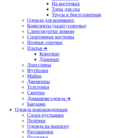
На косточках
Топы для сна
Трусы к бюстгальтерам
Одежда для кормящих
Комплекты (халат+сорочка)
Слингокуртки зимние
Спортивные костюмы
Ночные сорочки
Платья ➜
Короткие
Длинные
Лонгсливы
Футболки
Майки
Джемперы
Толстовки
Свитера
Домашняя одежда ➜
Бандажи
Одежда новорожденным
Соски-пустышки
Пелёнки
Одежда на выписку
Распашонки
Ползунки