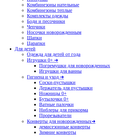
Комбинезоны нательные
Комбинезоны теплые
Комплекты одежды
Боди и песочники
Чепчики
Носочки новорожденным
Шапки
Царапки
Для детей
Одежда для детей от года
Игрушки 0+ ➜
Погремушки для новорожденных
Игрушки для ванны
Гигиена и уход ➜
Соски-пустышки
Держатель для пустышки
Ножницы 0+
Бутылочки 0+
Ватные палочки
Ниблеры для прикорма
Прорезыватели
Конверты для новорожденных➜
демисезонные конверты
Зимние конверты