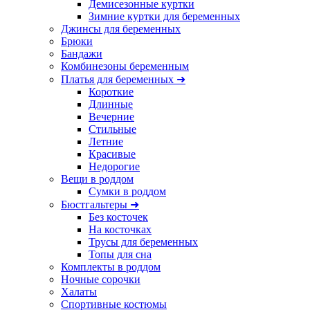
Демисезонные куртки
Зимние куртки для беременных
Джинсы для беременных
Брюки
Бандажи
Комбинезоны беременным
Платья для беременных ➜
Короткие
Длинные
Вечерние
Стильные
Летние
Красивые
Недорогие
Вещи в роддом
Сумки в роддом
Бюстгальтеры ➜
Без косточек
На косточках
Трусы для беременных
Топы для сна
Комплекты в роддом
Ночные сорочки
Халаты
Спортивные костюмы