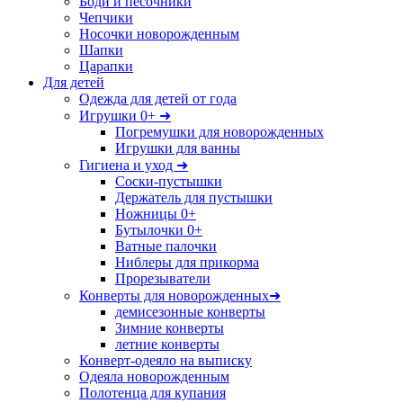
Боди и песочники
Чепчики
Носочки новорожденным
Шапки
Царапки
Для детей
Одежда для детей от года
Игрушки 0+ ➜
Погремушки для новорожденных
Игрушки для ванны
Гигиена и уход ➜
Соски-пустышки
Держатель для пустышки
Ножницы 0+
Бутылочки 0+
Ватные палочки
Ниблеры для прикорма
Прорезыватели
Конверты для новорожденных➜
демисезонные конверты
Зимние конверты
летние конверты
Конверт-одеяло на выписку
Одеяла новорожденным
Полотенца для купания