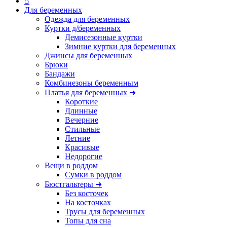
⌂
Для беременных
Одежда для беременных
Куртки д/беременных
Демисезонные куртки
Зимние куртки для беременных
Джинсы для беременных
Брюки
Бандажи
Комбинезоны беременным
Платья для беременных ➜
Короткие
Длинные
Вечерние
Стильные
Летние
Красивые
Недорогие
Вещи в роддом
Сумки в роддом
Бюстгальтеры ➜
Без косточек
На косточках
Трусы для беременных
Топы для сна