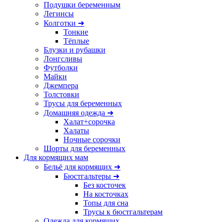
Подушки беременным
Легинсы
Колготки ➜
Тонкие
Тёплые
Блузки и рубашки
Лонгсливы
Футболки
Майки
Джемпера
Толстовки
Трусы для беременных
Домашняя одежда ➜
Халат+сорочка
Халаты
Ночные сорочки
Шорты для беременных
Для кормящих мам
Бельё для кормящих ➜
Бюстгальтеры ➜
Без косточек
На косточках
Топы для сна
Трусы к бюстгальтерам
Одежда для кормящих