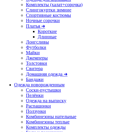
Комплекты (халат+сорочка)
Слингокуртки зимние
Спортивные костюмы
Ночные сорочки
Платья ➜
Короткие
Длинные
Лонгсливы
Футболки
Майки
Джемперы
Толстовки
Свитера
Домашняя одежда ➜
Бандажи
Одежда новорожденным
Соски-пустышки
Пелёнки
Одежда на выписку
Распашонки
Ползунки
Комбинезоны нательные
Комбинезоны теплые
Комплекты одежды