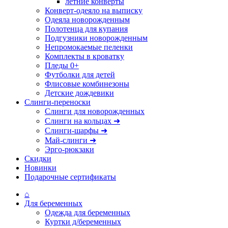
летние конверты
Конверт-одеяло на выписку
Одеяла новорожденным
Полотенца для купания
Подгузники новорожденным
Непромокаемые пеленки
Комплекты в кроватку
Пледы 0+
Футболки для детей
Флисовые комбинезоны
Детские дождевики
Слинги-переноски
Слинги для новорожденных
Слинги на кольцах ➜
Слинги-шарфы ➜
Май-слинги ➜
Эрго-рюкзаки
Скидки
Новинки
Подарочные сертификаты
⌂
Для беременных
Одежда для беременных
Куртки д/беременных