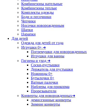
Комбинезоны нательные
Комбинезоны теплые
Комплекты одежды
Боди и песочники
Чепчики
Носочки новорожденным
Шапки
Царапки
Для детей
Одежда для детей от года
Игрушки 0+ ➜
Погремушки для новорожденных
Игрушки для ванны
Гигиена и уход ➜
Соски-пустышки
Держатель для пустышки
Ножницы 0+
Бутылочки 0+
Ватные палочки
Ниблеры для прикорма
Прорезыватели
Конверты для новорожденных➜
демисезонные конверты
Зимние конверты