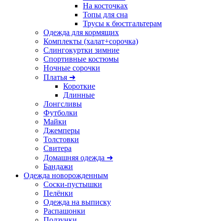
На косточках
Топы для сна
Трусы к бюстгальтерам
Одежда для кормящих
Комплекты (халат+сорочка)
Слингокуртки зимние
Спортивные костюмы
Ночные сорочки
Платья ➜
Короткие
Длинные
Лонгсливы
Футболки
Майки
Джемперы
Толстовки
Свитера
Домашняя одежда ➜
Бандажи
Одежда новорожденным
Соски-пустышки
Пелёнки
Одежда на выписку
Распашонки
Ползунки