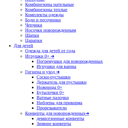
Комбинезоны нательные
Комбинезоны теплые
Комплекты одежды
Боди и песочники
Чепчики
Носочки новорожденным
Шапки
Царапки
Для детей
Одежда для детей от года
Игрушки 0+ ➜
Погремушки для новорожденных
Игрушки для ванны
Гигиена и уход ➜
Соски-пустышки
Держатель для пустышки
Ножницы 0+
Бутылочки 0+
Ватные палочки
Ниблеры для прикорма
Прорезыватели
Конверты для новорожденных➜
демисезонные конверты
Зимние конверты