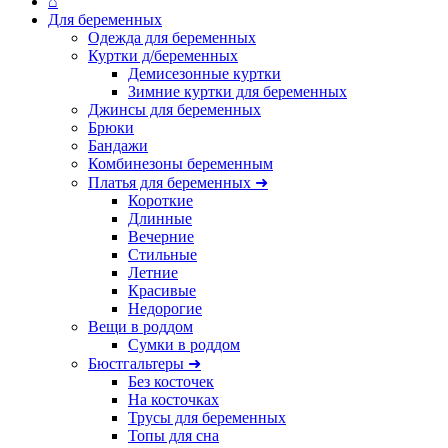
⌂
Для беременных
Одежда для беременных
Куртки д/беременных
Демисезонные куртки
Зимние куртки для беременных
Джинсы для беременных
Брюки
Бандажи
Комбинезоны беременным
Платья для беременных ➜
Короткие
Длинные
Вечерние
Стильные
Летние
Красивые
Недорогие
Вещи в роддом
Сумки в роддом
Бюстгальтеры ➜
Без косточек
На косточках
Трусы для беременных
Топы для сна