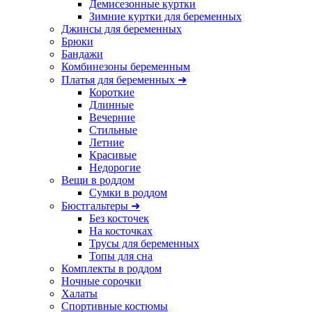
Демисезонные куртки
Зимние куртки для беременных
Джинсы для беременных
Брюки
Бандажи
Комбинезоны беременным
Платья для беременных ➜
Короткие
Длинные
Вечерние
Стильные
Летние
Красивые
Недорогие
Вещи в роддом
Сумки в роддом
Бюстгальтеры ➜
Без косточек
На косточках
Трусы для беременных
Топы для сна
Комплекты в роддом
Ночные сорочки
Халаты
Спортивные костюмы