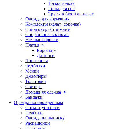
На косточках
Топы для сна
Трусы к бюстгальтерам
Одежда для кормящих
Комплекты (халат+сорочка)
Слингокуртки зимние
Спортивные костюмы
Ночные сорочки
Платья ➜
Короткие
Длинные
Лонгсливы
Футболки
Майки
Джемперы
Толстовки
Свитера
Домашняя одежда ➜
Бандажи
Одежда новорожденным
Соски-пустышки
Пелёнки
Одежда на выписку
Распашонки
Ползунки