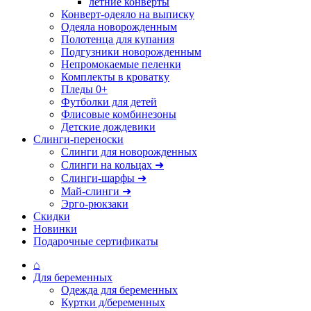
летние конверты
Конверт-одеяло на выписку
Одеяла новорожденным
Полотенца для купания
Подгузники новорожденным
Непромокаемые пеленки
Комплекты в кроватку
Пледы 0+
Футболки для детей
Флисовые комбинезоны
Детские дождевики
Слинги-переноски
Слинги для новорожденных
Слинги на кольцах ➜
Слинги-шарфы ➜
Май-слинги ➜
Эрго-рюкзаки
Скидки
Новинки
Подарочные сертификаты
⌂
Для беременных
Одежда для беременных
Куртки д/беременных