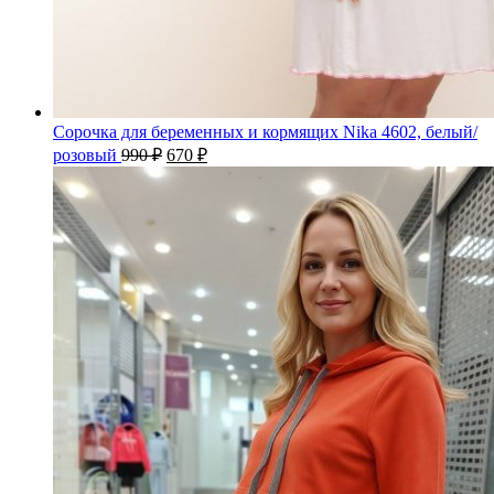
Сорочка для беременных и кормящих Nika 4602, белый/
розовый
990
₽
670
₽