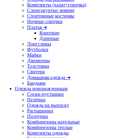
Комплекты (халат+сорочка)
Слингокуртки зимние
Спортивные костюмы
Ночные сорочки
Платья ➜
Короткие
Длинные
Лонгсливы
Футболки
Майки
Джемперы
Толстовки
Свитера
Домашняя одежда ➜
Бандажи
Одежда новорожденным
Соски-пустышки
Пелёнки
Одежда на выписку
Распашонки
Ползунки
Комбинезоны нательные
Комбинезоны теплые
Комплекты одежды