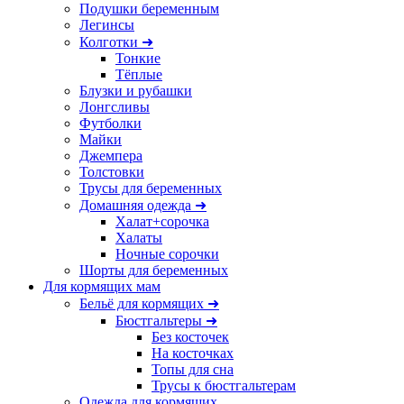
Подушки беременным
Легинсы
Колготки ➜
Тонкие
Тёплые
Блузки и рубашки
Лонгсливы
Футболки
Майки
Джемпера
Толстовки
Трусы для беременных
Домашняя одежда ➜
Халат+сорочка
Халаты
Ночные сорочки
Шорты для беременных
Для кормящих мам
Бельё для кормящих ➜
Бюстгальтеры ➜
Без косточек
На косточках
Топы для сна
Трусы к бюстгальтерам
Одежда для кормящих