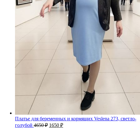
Платье для беременных и кормящих Veslena 273, светло-
голубой
4650
₽
1650
₽