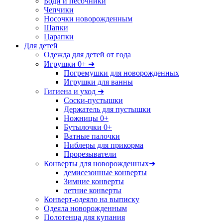
Боди и песочники
Чепчики
Носочки новорожденным
Шапки
Царапки
Для детей
Одежда для детей от года
Игрушки 0+ ➜
Погремушки для новорожденных
Игрушки для ванны
Гигиена и уход ➜
Соски-пустышки
Держатель для пустышки
Ножницы 0+
Бутылочки 0+
Ватные палочки
Ниблеры для прикорма
Прорезыватели
Конверты для новорожденных➜
демисезонные конверты
Зимние конверты
летние конверты
Конверт-одеяло на выписку
Одеяла новорожденным
Полотенца для купания