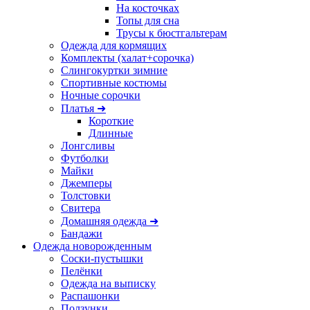
На косточках
Топы для сна
Трусы к бюстгальтерам
Одежда для кормящих
Комплекты (халат+сорочка)
Слингокуртки зимние
Спортивные костюмы
Ночные сорочки
Платья ➜
Короткие
Длинные
Лонгсливы
Футболки
Майки
Джемперы
Толстовки
Свитера
Домашняя одежда ➜
Бандажи
Одежда новорожденным
Соски-пустышки
Пелёнки
Одежда на выписку
Распашонки
Ползунки