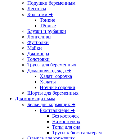
Подушки беременным
Легинсы
Колготки ➜
Тонкие
Тёплые
Блузки и рубашки
Лонгсливы
Футболки
Майки
Джемпера
Толстовки
Трусы для беременных
Домашняя одежда ➜
Халат+сорочка
Халаты
Ночные сорочки
Шорты для беременных
Для кормящих мам
Бельё для кормящих ➜
Бюстгальтеры ➜
Без косточек
На косточках
Топы для сна
Трусы к бюстгальтерам
Одежда для кормящих