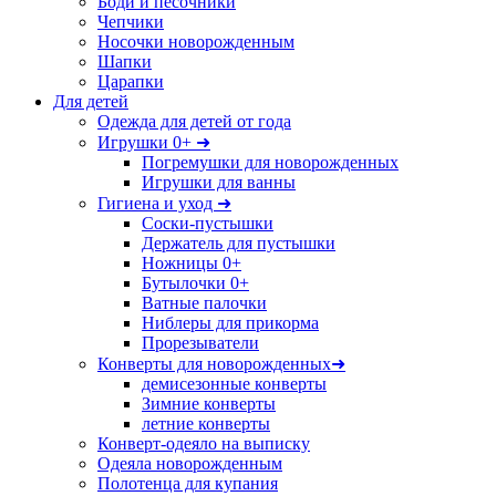
Боди и песочники
Чепчики
Носочки новорожденным
Шапки
Царапки
Для детей
Одежда для детей от года
Игрушки 0+ ➜
Погремушки для новорожденных
Игрушки для ванны
Гигиена и уход ➜
Соски-пустышки
Держатель для пустышки
Ножницы 0+
Бутылочки 0+
Ватные палочки
Ниблеры для прикорма
Прорезыватели
Конверты для новорожденных➜
демисезонные конверты
Зимние конверты
летние конверты
Конверт-одеяло на выписку
Одеяла новорожденным
Полотенца для купания