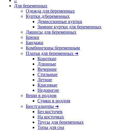
⌂
Для беременных
Одежда для беременных
Куртки д/беременных
Демисезонные куртки
Зимние куртки для беременных
Джинсы для беременных
Брюки
Бандажи
Комбинезоны беременным
Платья для беременных ➜
Короткие
Длинные
Вечерние
Стильные
Летние
Красивые
Недорогие
Вещи в роддом
Сумки в роддом
Бюстгальтеры ➜
Без косточек
На косточках
Трусы для беременных
Топы для сна