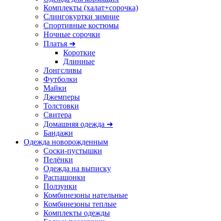
Комплекты (халат+сорочка)
Слингокуртки зимние
Спортивные костюмы
Ночные сорочки
Платья ➜
Короткие
Длинные
Лонгсливы
Футболки
Майки
Джемперы
Толстовки
Свитера
Домашняя одежда ➜
Бандажи
Одежда новорожденным
Соски-пустышки
Пелёнки
Одежда на выписку
Распашонки
Ползунки
Комбинезоны нательные
Комбинезоны теплые
Комплекты одежды