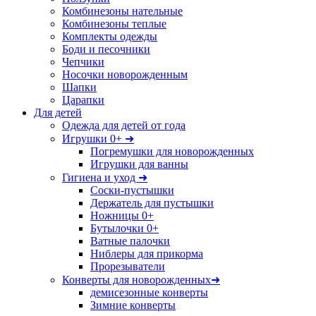
Комбинезоны нательные
Комбинезоны теплые
Комплекты одежды
Боди и песочники
Чепчики
Носочки новорожденным
Шапки
Царапки
Для детей
Одежда для детей от года
Игрушки 0+ ➜
Погремушки для новорожденных
Игрушки для ванны
Гигиена и уход ➜
Соски-пустышки
Держатель для пустышки
Ножницы 0+
Бутылочки 0+
Ватные палочки
Ниблеры для прикорма
Прорезыватели
Конверты для новорожденных➜
демисезонные конверты
Зимние конверты