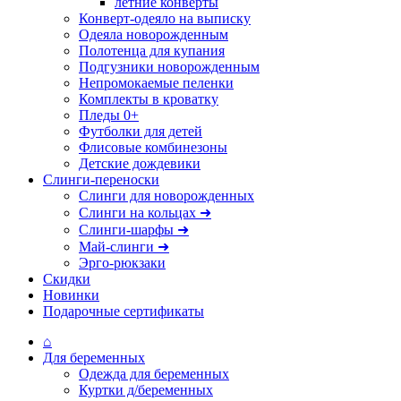
летние конверты
Конверт-одеяло на выписку
Одеяла новорожденным
Полотенца для купания
Подгузники новорожденным
Непромокаемые пеленки
Комплекты в кроватку
Пледы 0+
Футболки для детей
Флисовые комбинезоны
Детские дождевики
Слинги-переноски
Слинги для новорожденных
Слинги на кольцах ➜
Слинги-шарфы ➜
Май-слинги ➜
Эрго-рюкзаки
Скидки
Новинки
Подарочные сертификаты
⌂
Для беременных
Одежда для беременных
Куртки д/беременных