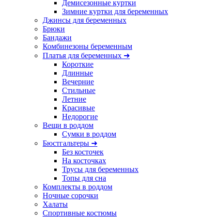
Демисезонные куртки
Зимние куртки для беременных
Джинсы для беременных
Брюки
Бандажи
Комбинезоны беременным
Платья для беременных ➜
Короткие
Длинные
Вечерние
Стильные
Летние
Красивые
Недорогие
Вещи в роддом
Сумки в роддом
Бюстгальтеры ➜
Без косточек
На косточках
Трусы для беременных
Топы для сна
Комплекты в роддом
Ночные сорочки
Халаты
Спортивные костюмы