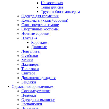
На косточках
Топы для сна
Трусы к бюстгальтерам
Одежда для кормящих
Комплекты (халат+сорочка)
Слингокуртки зимние
Спортивные костюмы
Ночные сорочки
Платья ➜
Короткие
Длинные
Лонгсливы
Футболки
Майки
Джемперы
Толстовки
Свитера
Домашняя одежда ➜
Бандажи
Одежда новорожденным
Соски-пустышки
Пелёнки
Одежда на выписку
Распашонки
Ползунки