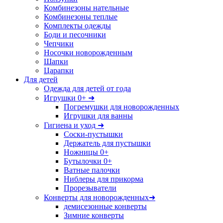
Комбинезоны нательные
Комбинезоны теплые
Комплекты одежды
Боди и песочники
Чепчики
Носочки новорожденным
Шапки
Царапки
Для детей
Одежда для детей от года
Игрушки 0+ ➜
Погремушки для новорожденных
Игрушки для ванны
Гигиена и уход ➜
Соски-пустышки
Держатель для пустышки
Ножницы 0+
Бутылочки 0+
Ватные палочки
Ниблеры для прикорма
Прорезыватели
Конверты для новорожденных➜
демисезонные конверты
Зимние конверты