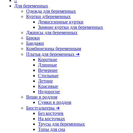
⌂
Для беременных
Одежда для беременных
Куртки д/беременных
Демисезонные куртки
Зимние куртки для беременных
Джинсы для беременных
Брюки
Бандажи
Комбинезоны беременным
Платья для беременных ➜
Короткие
Длинные
Вечерние
Стильные
Летние
Красивые
Недорогие
Вещи в роддом
Сумки в роддом
Бюстгальтеры ➜
Без косточек
На косточках
Трусы для беременных
Топы для сна