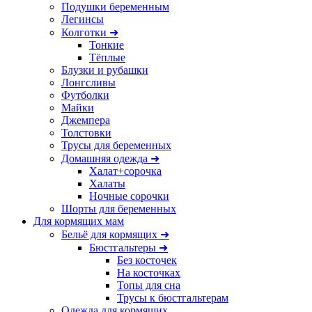
Подушки беременным
Легинсы
Колготки ➜
Тонкие
Тёплые
Блузки и рубашки
Лонгсливы
Футболки
Майки
Джемпера
Толстовки
Трусы для беременных
Домашняя одежда ➜
Халат+сорочка
Халаты
Ночные сорочки
Шорты для беременных
Для кормящих мам
Бельё для кормящих ➜
Бюстгальтеры ➜
Без косточек
На косточках
Топы для сна
Трусы к бюстгальтерам
Одежда для кормящих