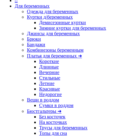
⌂
Для беременных
Одежда для беременных
Куртки д/беременных
Демисезонные куртки
Зимние куртки для беременных
Джинсы для беременных
Брюки
Бандажи
Комбинезоны беременным
Платья для беременных ➜
Короткие
Длинные
Вечерние
Стильные
Летние
Красивые
Недорогие
Вещи в роддом
Сумки в роддом
Бюстгальтеры ➜
Без косточек
На косточках
Трусы для беременных
Топы для сна