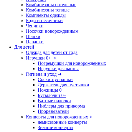
Комбинезоны нательные
Комбинезоны теплые
Комплекты одежды
Боди и песочники
Чепчики
Носочки новорожденным
Шапки
Царапки
Для детей
Одежда для детей от года
Игрушки 0+ ➜
Погремушки для новорожденных
Игрушки для ванны
Гигиена и уход ➜
Соски-пустышки
Держатель для пустышки
Ножницы 0+
Бутылочки 0+
Ватные палочки
Ниблеры для прикорма
Прорезыватели
Конверты для новорожденных➜
демисезонные конверты
Зимние конверты