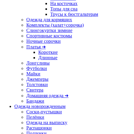
На косточках
Топы для сна
Трусы к бюстгальтерам
Одежда для кормящих
Комплекты (халат+сорочка)
Слингокуртки зимние
Спортивные костюмы
Ночные сорочки
Платья ➜
Короткие
Длинные
Лонгсливы
Футболки
Майки
Джемперы
Толстовки
Свитера
Домашняя одежда ➜
Бандажи
Одежда новорожденным
Соски-пустышки
Пелёнки
Одежда на выписку
Распашонки
Ползунки