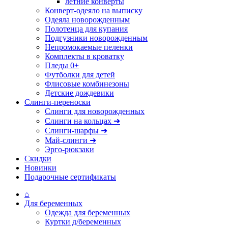
летние конверты
Конверт-одеяло на выписку
Одеяла новорожденным
Полотенца для купания
Подгузники новорожденным
Непромокаемые пеленки
Комплекты в кроватку
Пледы 0+
Футболки для детей
Флисовые комбинезоны
Детские дождевики
Слинги-переноски
Слинги для новорожденных
Слинги на кольцах ➜
Слинги-шарфы ➜
Май-слинги ➜
Эрго-рюкзаки
Скидки
Новинки
Подарочные сертификаты
⌂
Для беременных
Одежда для беременных
Куртки д/беременных