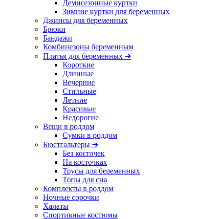
Демисезонные куртки
Зимние куртки для беременных
Джинсы для беременных
Брюки
Бандажи
Комбинезоны беременным
Платья для беременных ➜
Короткие
Длинные
Вечерние
Стильные
Летние
Красивые
Недорогие
Вещи в роддом
Сумки в роддом
Бюстгальтеры ➜
Без косточек
На косточках
Трусы для беременных
Топы для сна
Комплекты в роддом
Ночные сорочки
Халаты
Спортивные костюмы