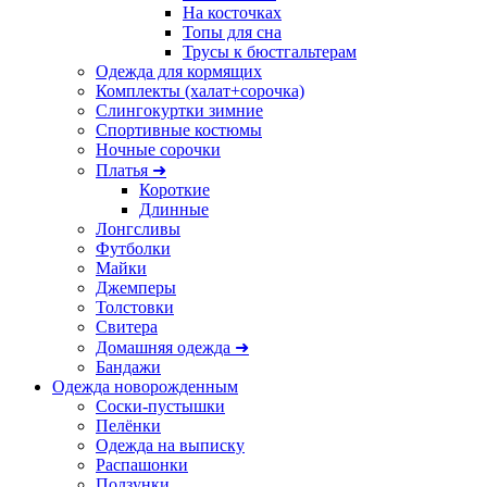
На косточках
Топы для сна
Трусы к бюстгальтерам
Одежда для кормящих
Комплекты (халат+сорочка)
Слингокуртки зимние
Спортивные костюмы
Ночные сорочки
Платья ➜
Короткие
Длинные
Лонгсливы
Футболки
Майки
Джемперы
Толстовки
Свитера
Домашняя одежда ➜
Бандажи
Одежда новорожденным
Соски-пустышки
Пелёнки
Одежда на выписку
Распашонки
Ползунки