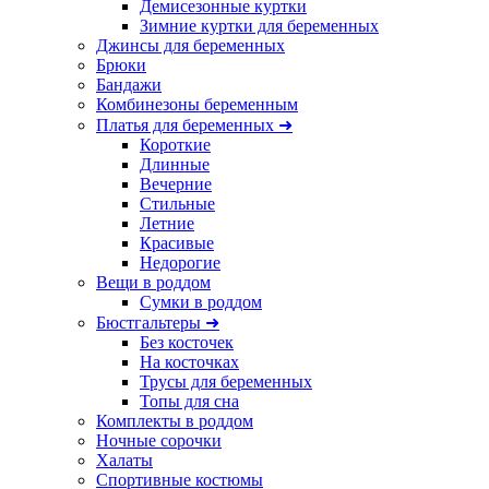
Демисезонные куртки
Зимние куртки для беременных
Джинсы для беременных
Брюки
Бандажи
Комбинезоны беременным
Платья для беременных ➜
Короткие
Длинные
Вечерние
Стильные
Летние
Красивые
Недорогие
Вещи в роддом
Сумки в роддом
Бюстгальтеры ➜
Без косточек
На косточках
Трусы для беременных
Топы для сна
Комплекты в роддом
Ночные сорочки
Халаты
Спортивные костюмы