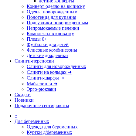
летние конверты
Конверт-одеяло на выписку
Одеяла новорожденным
Полотенца для купания
Подгузники новорожденным
Непромокаемые пеленки
Комплекты в кроватку
Пледы 0+
Футболки для детей
Флисовые комбинезоны
Детские дождевики
Слинги-переноски
Слинги для новорожденных
Слинги на кольцах ➜
Слинги-шарфы ➜
Май-слинги ➜
Эрго-рюкзаки
Скидки
Новинки
Подарочные сертификаты
⌂
Для беременных
Одежда для беременных
Куртки д/беременных