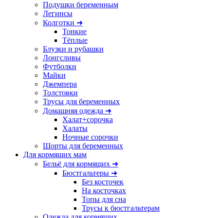
Подушки беременным
Легинсы
Колготки ➜
Тонкие
Тёплые
Блузки и рубашки
Лонгсливы
Футболки
Майки
Джемпера
Толстовки
Трусы для беременных
Домашняя одежда ➜
Халат+сорочка
Халаты
Ночные сорочки
Шорты для беременных
Для кормящих мам
Бельё для кормящих ➜
Бюстгальтеры ➜
Без косточек
На косточках
Топы для сна
Трусы к бюстгальтерам
Одежда для кормящих