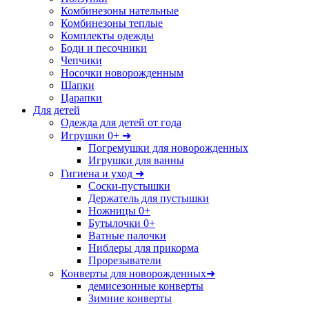
Комбинезоны нательные
Комбинезоны теплые
Комплекты одежды
Боди и песочники
Чепчики
Носочки новорожденным
Шапки
Царапки
Для детей
Одежда для детей от года
Игрушки 0+ ➜
Погремушки для новорожденных
Игрушки для ванны
Гигиена и уход ➜
Соски-пустышки
Держатель для пустышки
Ножницы 0+
Бутылочки 0+
Ватные палочки
Ниблеры для прикорма
Прорезыватели
Конверты для новорожденных➜
демисезонные конверты
Зимние конверты