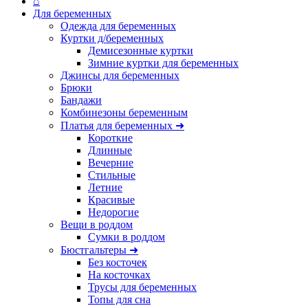
⌂
Для беременных
Одежда для беременных
Куртки д/беременных
Демисезонные куртки
Зимние куртки для беременных
Джинсы для беременных
Брюки
Бандажи
Комбинезоны беременным
Платья для беременных ➜
Короткие
Длинные
Вечерние
Стильные
Летние
Красивые
Недорогие
Вещи в роддом
Сумки в роддом
Бюстгальтеры ➜
Без косточек
На косточках
Трусы для беременных
Топы для сна