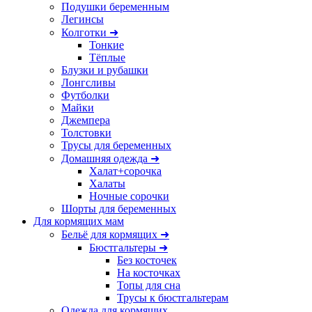
Подушки беременным
Легинсы
Колготки ➜
Тонкие
Тёплые
Блузки и рубашки
Лонгсливы
Футболки
Майки
Джемпера
Толстовки
Трусы для беременных
Домашняя одежда ➜
Халат+сорочка
Халаты
Ночные сорочки
Шорты для беременных
Для кормящих мам
Бельё для кормящих ➜
Бюстгальтеры ➜
Без косточек
На косточках
Топы для сна
Трусы к бюстгальтерам
Одежда для кормящих