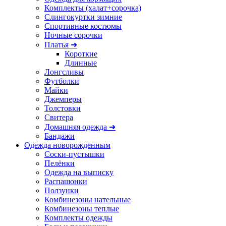
Комплекты (халат+сорочка)
Слингокуртки зимние
Спортивные костюмы
Ночные сорочки
Платья ➜
Короткие
Длинные
Лонгсливы
Футболки
Майки
Джемперы
Толстовки
Свитера
Домашняя одежда ➜
Бандажи
Одежда новорожденным
Соски-пустышки
Пелёнки
Одежда на выписку
Распашонки
Ползунки
Комбинезоны нательные
Комбинезоны теплые
Комплекты одежды