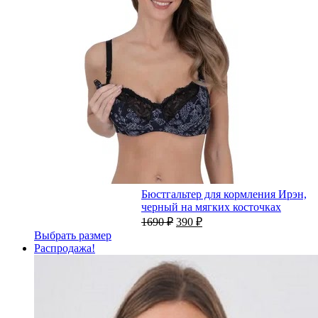
Бюстгальтер для кормления Ирэн,
черный на мягких косточках
1690
₽
390
₽
Выбрать размер
Распродажа!