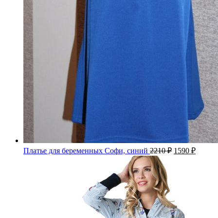
Платье для беременных Софи, синий
2210
₽
1590
₽