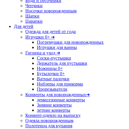
Боди и песочники
Чепчики
Носочки новорожденным
Шапки
Царапки
Для детей
Одежда для детей от года
Игрушки 0+ ➜
Погремушки для новорожденных
Игрушки для ванны
Гигиена и уход ➜
Соски-пустышки
Держатель для пустышки
Ножницы 0+
Бутылочки 0+
Ватные палочки
Ниблеры для прикорма
Прорезыватели
Конверты для новорожденных➜
демисезонные конверты
Зимние конверты
летние конверты
Конверт-одеяло на выписку
Одеяла новорожденным
Полотенца для купания