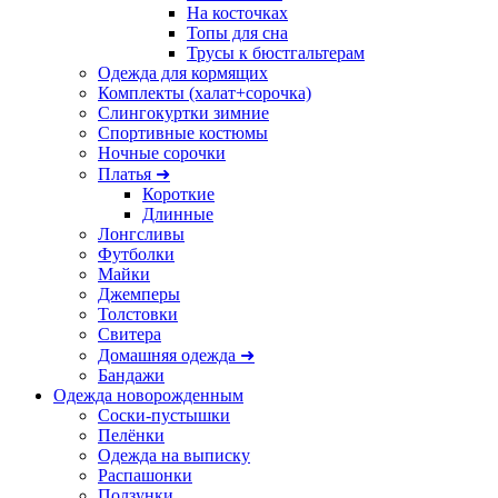
На косточках
Топы для сна
Трусы к бюстгальтерам
Одежда для кормящих
Комплекты (халат+сорочка)
Слингокуртки зимние
Спортивные костюмы
Ночные сорочки
Платья ➜
Короткие
Длинные
Лонгсливы
Футболки
Майки
Джемперы
Толстовки
Свитера
Домашняя одежда ➜
Бандажи
Одежда новорожденным
Соски-пустышки
Пелёнки
Одежда на выписку
Распашонки
Ползунки