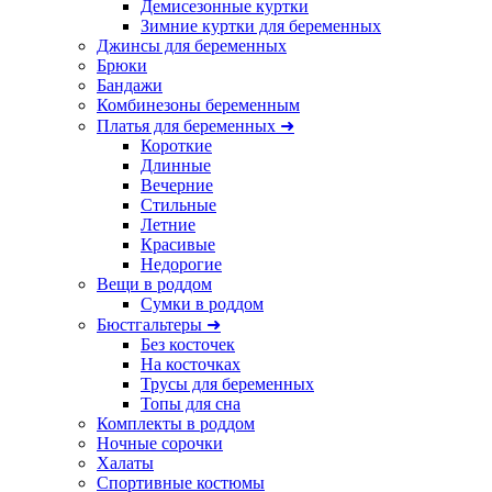
Демисезонные куртки
Зимние куртки для беременных
Джинсы для беременных
Брюки
Бандажи
Комбинезоны беременным
Платья для беременных ➜
Короткие
Длинные
Вечерние
Стильные
Летние
Красивые
Недорогие
Вещи в роддом
Сумки в роддом
Бюстгальтеры ➜
Без косточек
На косточках
Трусы для беременных
Топы для сна
Комплекты в роддом
Ночные сорочки
Халаты
Спортивные костюмы