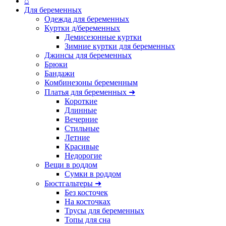
⌂
Для беременных
Одежда для беременных
Куртки д/беременных
Демисезонные куртки
Зимние куртки для беременных
Джинсы для беременных
Брюки
Бандажи
Комбинезоны беременным
Платья для беременных ➜
Короткие
Длинные
Вечерние
Стильные
Летние
Красивые
Недорогие
Вещи в роддом
Сумки в роддом
Бюстгальтеры ➜
Без косточек
На косточках
Трусы для беременных
Топы для сна