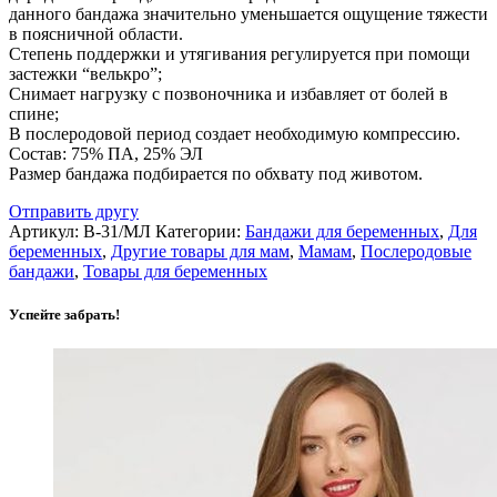
данного бандажа значительно уменьшается ощущение тяжести
в поясничной области.
Степень поддержки и утягивания регулируется при помощи
застежки “велькро”;
Снимает нагрузку с позвоночника и избавляет от болей в
спине;
В послеродовой период создает необходимую компрессию.
Состав: 75% ПА, 25% ЭЛ
Размер бандажа подбирается по обхвату под животом.
Отправить другу
Артикул:
В-31/МЛ
Категории:
Бандажи для беременных
,
Для
беременных
,
Другие товары для мам
,
Мамам
,
Послеродовые
бандажи
,
Товары для беременных
Успейте забрать!