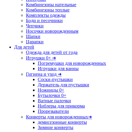
Комбинезоны нательные
Комбинезоны теплые
Комплекты одежды
Боди и песочники
Чепчики
Носочки новорожденным
Шапки
Царапки
Для детей
Одежда для детей от года
Игрушки 0+ ➜
Погремушки для новорожденных
Игрушки для ванны
Гигиена и уход ➜
Соски-пустышки
Держатель для пустышки
Ножницы 0+
Бутылочки 0+
Ватные палочки
Ниблеры для прикорма
Прорезыватели
Конверты для новорожденных➜
демисезонные конверты
Зимние конверты