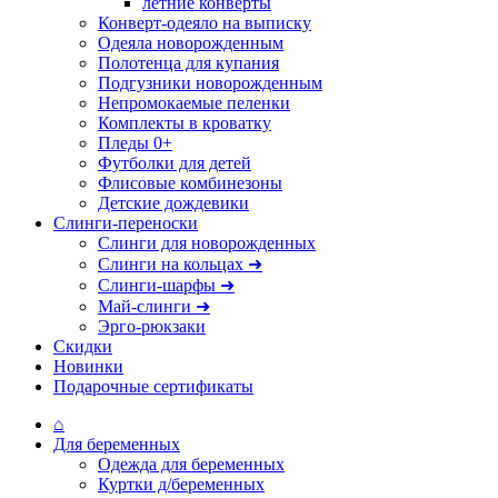
летние конверты
Конверт-одеяло на выписку
Одеяла новорожденным
Полотенца для купания
Подгузники новорожденным
Непромокаемые пеленки
Комплекты в кроватку
Пледы 0+
Футболки для детей
Флисовые комбинезоны
Детские дождевики
Слинги-переноски
Слинги для новорожденных
Слинги на кольцах ➜
Слинги-шарфы ➜
Май-слинги ➜
Эрго-рюкзаки
Скидки
Новинки
Подарочные сертификаты
⌂
Для беременных
Одежда для беременных
Куртки д/беременных