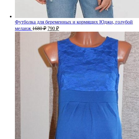
Футболка для беременных и кормящих Юджи, голубой
меланж
1680
₽
790
₽