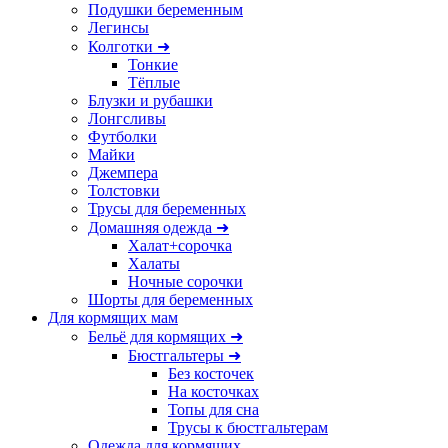
Подушки беременным
Легинсы
Колготки ➜
Тонкие
Тёплые
Блузки и рубашки
Лонгсливы
Футболки
Майки
Джемпера
Толстовки
Трусы для беременных
Домашняя одежда ➜
Халат+сорочка
Халаты
Ночные сорочки
Шорты для беременных
Для кормящих мам
Бельё для кормящих ➜
Бюстгальтеры ➜
Без косточек
На косточках
Топы для сна
Трусы к бюстгальтерам
Одежда для кормящих