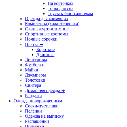
На косточках
Топы для сна
Трусы к бюстгальтерам
Одежда для кормящих
Комплекты (халат+сорочка)
Слингокуртки зимние
Спортивные костюмы
Ночные сорочки
Платья ➜
Короткие
Длинные
Лонгсливы
Футболки
Майки
Джемперы
Толстовки
Свитера
Домашняя одежда ➜
Бандажи
Одежда новорожденным
Соски-пустышки
Пелёнки
Одежда на выписку
Распашонки
Ползунки