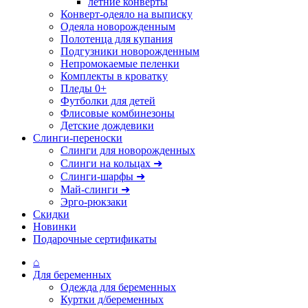
летние конверты
Конверт-одеяло на выписку
Одеяла новорожденным
Полотенца для купания
Подгузники новорожденным
Непромокаемые пеленки
Комплекты в кроватку
Пледы 0+
Футболки для детей
Флисовые комбинезоны
Детские дождевики
Слинги-переноски
Слинги для новорожденных
Слинги на кольцах ➜
Слинги-шарфы ➜
Май-слинги ➜
Эрго-рюкзаки
Скидки
Новинки
Подарочные сертификаты
⌂
Для беременных
Одежда для беременных
Куртки д/беременных