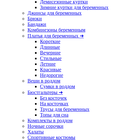
Демисезонные куртки
Зимние куртки для беременных
Джинсы для беременных
Брюки
Бандажи
Комбинезоны беременным
Платья для беременных ➜
Короткие
Длинные
Вечерние
Стильные
Летние
Красивые
Недорогие
Вещи в роддом
Сумки в роддом
Бюстгальтеры ➜
Без косточек
На косточках
Трусы для беременных
Топы для сна
Комплекты в роддом
Ночные сорочки
Халаты
Спортивные костюмы