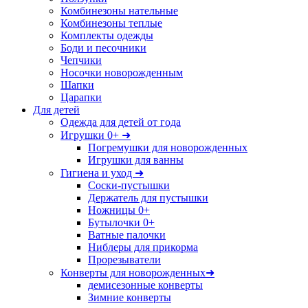
Комбинезоны нательные
Комбинезоны теплые
Комплекты одежды
Боди и песочники
Чепчики
Носочки новорожденным
Шапки
Царапки
Для детей
Одежда для детей от года
Игрушки 0+ ➜
Погремушки для новорожденных
Игрушки для ванны
Гигиена и уход ➜
Соски-пустышки
Держатель для пустышки
Ножницы 0+
Бутылочки 0+
Ватные палочки
Ниблеры для прикорма
Прорезыватели
Конверты для новорожденных➜
демисезонные конверты
Зимние конверты