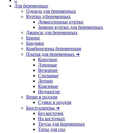
⌂
Для беременных
Одежда для беременных
Куртки д/беременных
Демисезонные куртки
Зимние куртки для беременных
Джинсы для беременных
Брюки
Бандажи
Комбинезоны беременным
Платья для беременных ➜
Короткие
Длинные
Вечерние
Стильные
Летние
Красивые
Недорогие
Вещи в роддом
Сумки в роддом
Бюстгальтеры ➜
Без косточек
На косточках
Трусы для беременных
Топы для сна