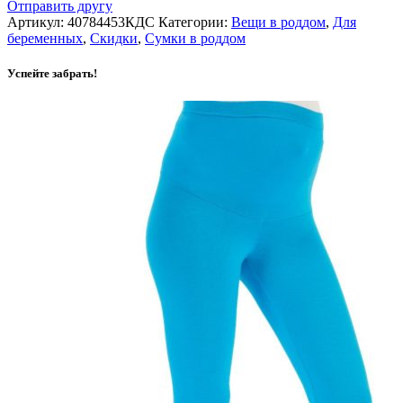
Отправить другу
Артикул:
40784453КДС
Категории:
Вещи в роддом
,
Для
беременных
,
Скидки
,
Сумки в роддом
Успейте забрать!