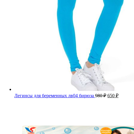
Легинсы для беременных лв04 бирюза
980
₽
650
₽