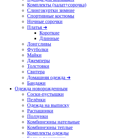
Комплекты (халат+сорочка)
Слингокуртки зимние
Спортивные костюмы
Ночные сорочки
Платья ➜
Короткие
Длинные
Лонгсливы
Футболки
Майки
Джемперы
Толстовки
Свитера
Домашняя одежда ➜
Бандажи
Одежда новорожденным
Соски-пустышки
Пелёнки
Одежда на выписку
Распашонки
Ползунки
Комбинезоны нательные
Комбинезоны теплые
Комплекты одежды