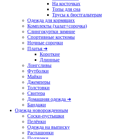
На косточках
Топы для сна
Трусы к бюстгальтерам
Одежда для кормящих
Комплекты (халат+сорочка)
Слингокуртки зимние
Спортивные костюмы
Ночные сорочки
Платья ➜
Короткие
Длинные
Лонгсливы
Футболки
Майки
Джемперы
Толстовки
Свитера
Домашняя одежда ➜
Бандажи
Одежда новорожденным
Соски-пустышки
Пелёнки
Одежда на выписку
Распашонки
Ползунки