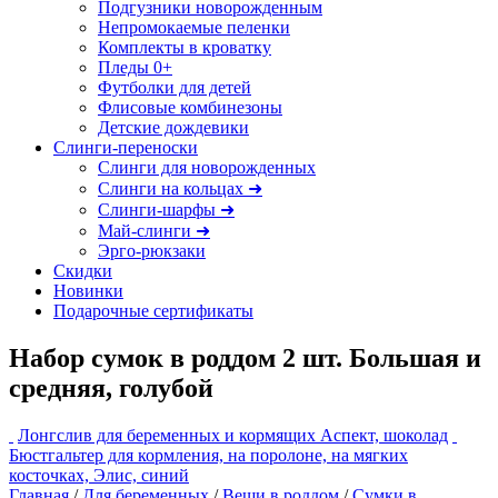
Подгузники новорожденным
Непромокаемые пеленки
Комплекты в кроватку
Пледы 0+
Футболки для детей
Флисовые комбинезоны
Детские дождевики
Слинги-переноски
Слинги для новорожденных
Слинги на кольцах ➜
Слинги-шарфы ➜
Май-слинги ➜
Эрго-рюкзаки
Скидки
Новинки
Подарочные сертификаты
Набор сумок в роддом 2 шт. Большая и
средняя, голубой
Лонгслив для беременных и кормящих Аспект, шоколад
Бюстгальтер для кормления, на поролоне, на мягких
косточках, Элис, синий
Главная
/
Для беременных
/
Вещи в роддом
/
Сумки в