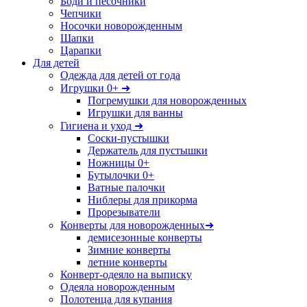
Боди и песочники
Чепчики
Носочки новорожденным
Шапки
Царапки
Для детей
Одежда для детей от года
Игрушки 0+ ➜
Погремушки для новорожденных
Игрушки для ванны
Гигиена и уход ➜
Соски-пустышки
Держатель для пустышки
Ножницы 0+
Бутылочки 0+
Ватные палочки
Ниблеры для прикорма
Прорезыватели
Конверты для новорожденных➜
демисезонные конверты
Зимние конверты
летние конверты
Конверт-одеяло на выписку
Одеяла новорожденным
Полотенца для купания