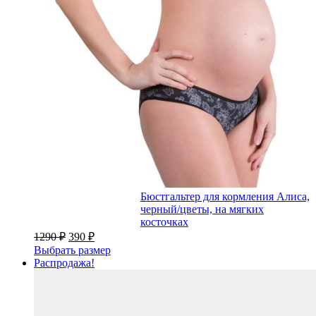
Бюстгальтер для кормления Алиса,
черный/цветы, на мягких
косточках
1290
₽
390
₽
Выбрать размер
Распродажа!