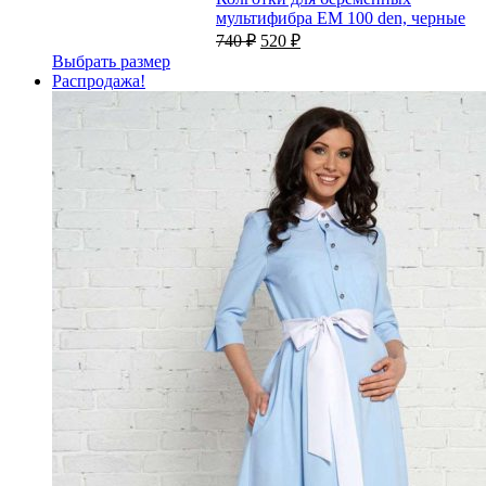
мультифибра EM 100 den, черные
740
₽
520
₽
Выбрать размер
Распродажа!