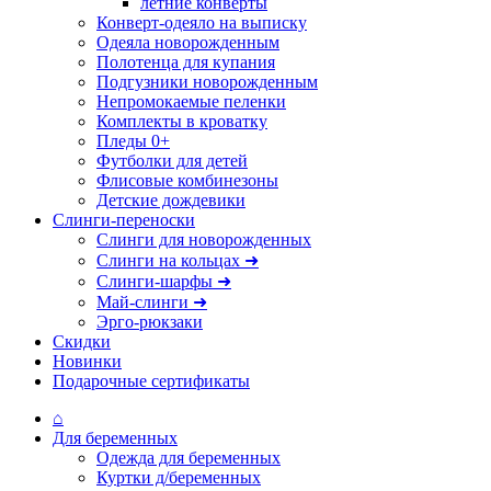
летние конверты
Конверт-одеяло на выписку
Одеяла новорожденным
Полотенца для купания
Подгузники новорожденным
Непромокаемые пеленки
Комплекты в кроватку
Пледы 0+
Футболки для детей
Флисовые комбинезоны
Детские дождевики
Слинги-переноски
Слинги для новорожденных
Слинги на кольцах ➜
Слинги-шарфы ➜
Май-слинги ➜
Эрго-рюкзаки
Скидки
Новинки
Подарочные сертификаты
⌂
Для беременных
Одежда для беременных
Куртки д/беременных