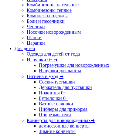
Комбинезоны нательные
Комбинезоны теплые
Комплекты одежды
Боди и песочники
Чепчики
Носочки новорожденным
Шапки
Царапки
Для детей
Одежда для детей от года
Игрушки 0+ ➜
Погремушки для новорожденных
Игрушки для ванны
Гигиена и уход ➜
Соски-пустышки
Держатель для пустышки
Ножницы 0+
Бутылочки 0+
Ватные палочки
Ниблеры для прикорма
Прорезыватели
Конверты для новорожденных➜
демисезонные конверты
Зимние конверты