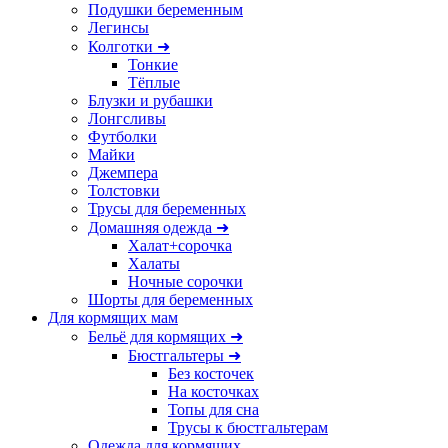
Подушки беременным
Легинсы
Колготки ➜
Тонкие
Тёплые
Блузки и рубашки
Лонгсливы
Футболки
Майки
Джемпера
Толстовки
Трусы для беременных
Домашняя одежда ➜
Халат+сорочка
Халаты
Ночные сорочки
Шорты для беременных
Для кормящих мам
Бельё для кормящих ➜
Бюстгальтеры ➜
Без косточек
На косточках
Топы для сна
Трусы к бюстгальтерам
Одежда для кормящих