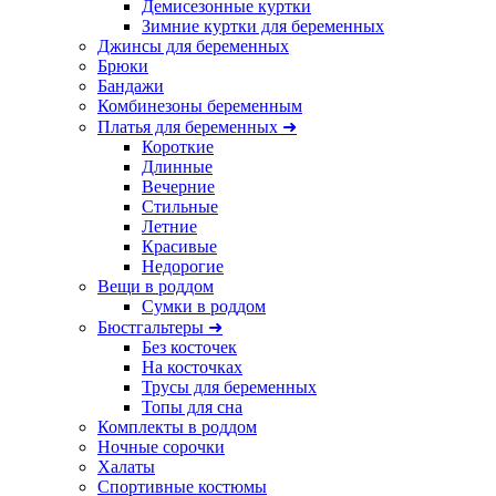
Демисезонные куртки
Зимние куртки для беременных
Джинсы для беременных
Брюки
Бандажи
Комбинезоны беременным
Платья для беременных ➜
Короткие
Длинные
Вечерние
Стильные
Летние
Красивые
Недорогие
Вещи в роддом
Сумки в роддом
Бюстгальтеры ➜
Без косточек
На косточках
Трусы для беременных
Топы для сна
Комплекты в роддом
Ночные сорочки
Халаты
Спортивные костюмы