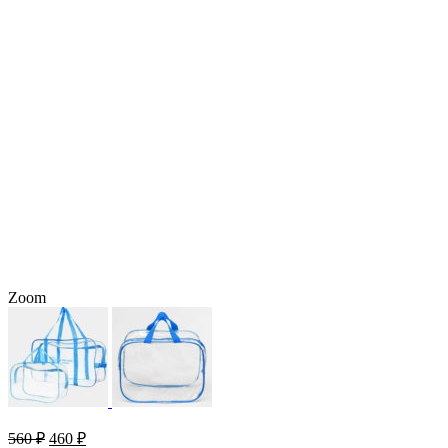
Zoom
560
₽
460
₽