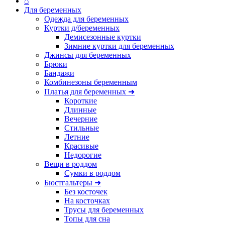
⌂
Для беременных
Одежда для беременных
Куртки д/беременных
Демисезонные куртки
Зимние куртки для беременных
Джинсы для беременных
Брюки
Бандажи
Комбинезоны беременным
Платья для беременных ➜
Короткие
Длинные
Вечерние
Стильные
Летние
Красивые
Недорогие
Вещи в роддом
Сумки в роддом
Бюстгальтеры ➜
Без косточек
На косточках
Трусы для беременных
Топы для сна