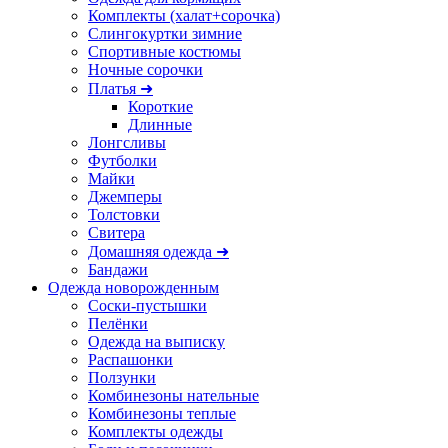
Комплекты (халат+сорочка)
Слингокуртки зимние
Спортивные костюмы
Ночные сорочки
Платья ➜
Короткие
Длинные
Лонгсливы
Футболки
Майки
Джемперы
Толстовки
Свитера
Домашняя одежда ➜
Бандажи
Одежда новорожденным
Соски-пустышки
Пелёнки
Одежда на выписку
Распашонки
Ползунки
Комбинезоны нательные
Комбинезоны теплые
Комплекты одежды