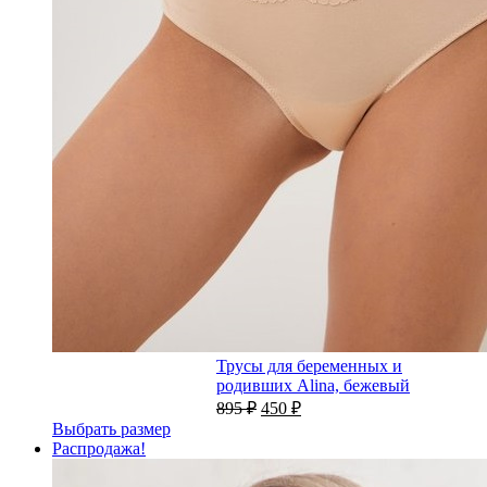
Трусы для беременных и
родивших Alina, бежевый
895
₽
450
₽
Выбрать размер
Распродажа!