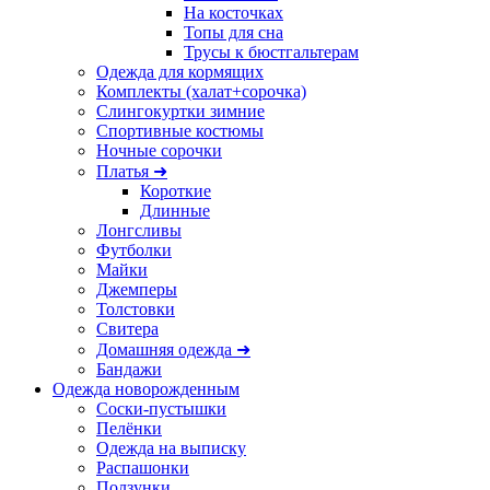
На косточках
Топы для сна
Трусы к бюстгальтерам
Одежда для кормящих
Комплекты (халат+сорочка)
Слингокуртки зимние
Спортивные костюмы
Ночные сорочки
Платья ➜
Короткие
Длинные
Лонгсливы
Футболки
Майки
Джемперы
Толстовки
Свитера
Домашняя одежда ➜
Бандажи
Одежда новорожденным
Соски-пустышки
Пелёнки
Одежда на выписку
Распашонки
Ползунки