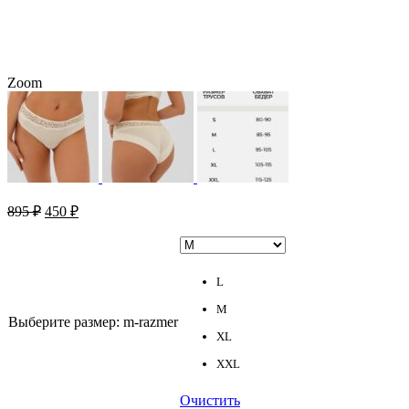
Zoom
895
₽
450
₽
L
M
Выберите размер
:
m-razmer
XL
XXL
Очистить