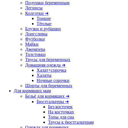
Подушки беременным
Легинсы
Колготки ➜
Тонкие
Тёплые
Блузки и рубашки
Лонгсливы
Футболки
Майки
Джемпера
Толстовки
Трусы для беременных
Домашняя одежда ➜
Халат+сорочка
Халаты
Ночные сорочки
Шорты для беременных
Для кормящих мам
Бельё для кормящих ➜
Бюстгальтеры ➜
Без косточек
На косточках
Топы для сна
Трусы к бюстгальтерам
Одежда для кормящих