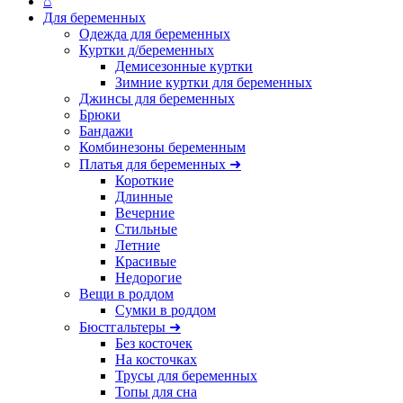
⌂
Для беременных
Одежда для беременных
Куртки д/беременных
Демисезонные куртки
Зимние куртки для беременных
Джинсы для беременных
Брюки
Бандажи
Комбинезоны беременным
Платья для беременных ➜
Короткие
Длинные
Вечерние
Стильные
Летние
Красивые
Недорогие
Вещи в роддом
Сумки в роддом
Бюстгальтеры ➜
Без косточек
На косточках
Трусы для беременных
Топы для сна