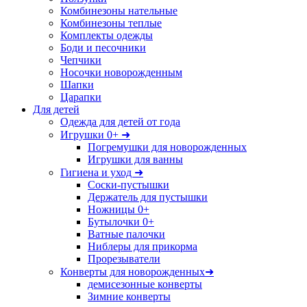
Комбинезоны нательные
Комбинезоны теплые
Комплекты одежды
Боди и песочники
Чепчики
Носочки новорожденным
Шапки
Царапки
Для детей
Одежда для детей от года
Игрушки 0+ ➜
Погремушки для новорожденных
Игрушки для ванны
Гигиена и уход ➜
Соски-пустышки
Держатель для пустышки
Ножницы 0+
Бутылочки 0+
Ватные палочки
Ниблеры для прикорма
Прорезыватели
Конверты для новорожденных➜
демисезонные конверты
Зимние конверты