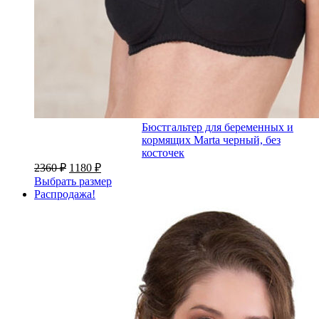
Бюстгальтер для беременных и
кормящих Marta черный, без
косточек
2360
₽
1180
₽
Выбрать размер
Распродажа!