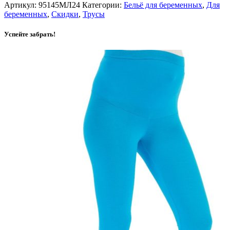
Артикул:
95145МЛ24
Категории:
Бельё для беременных
,
Для
беременных
,
Скидки
,
Трусы
Успейте забрать!