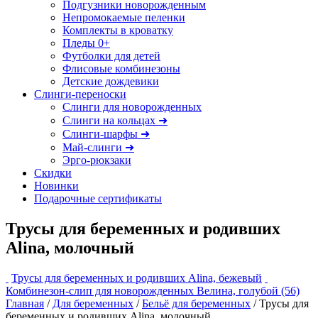
Подгузники новорожденным
Непромокаемые пеленки
Комплекты в кроватку
Пледы 0+
Футболки для детей
Флисовые комбинезоны
Детские дождевики
Слинги-переноски
Слинги для новорожденных
Слинги на кольцах ➜
Слинги-шарфы ➜
Май-слинги ➜
Эрго-рюкзаки
Скидки
Новинки
Подарочные сертификаты
Трусы для беременных и родивших
Alina, молочный
Трусы для беременных и родивших Alina, бежевый
Комбинезон-слип для новорожденных Велина, голубой (56)
Главная
/
Для беременных
/
Бельё для беременных
/ Трусы для
беременных и родивших Alina, молочный