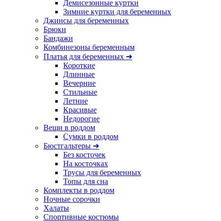
Демисезонные куртки
Зимние куртки для беременных
Джинсы для беременных
Брюки
Бандажи
Комбинезоны беременным
Платья для беременных ➜
Короткие
Длинные
Вечерние
Стильные
Летние
Красивые
Недорогие
Вещи в роддом
Сумки в роддом
Бюстгальтеры ➜
Без косточек
На косточках
Трусы для беременных
Топы для сна
Комплекты в роддом
Ночные сорочки
Халаты
Спортивные костюмы