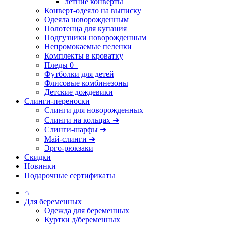
летние конверты
Конверт-одеяло на выписку
Одеяла новорожденным
Полотенца для купания
Подгузники новорожденным
Непромокаемые пеленки
Комплекты в кроватку
Пледы 0+
Футболки для детей
Флисовые комбинезоны
Детские дождевики
Слинги-переноски
Слинги для новорожденных
Слинги на кольцах ➜
Слинги-шарфы ➜
Май-слинги ➜
Эрго-рюкзаки
Скидки
Новинки
Подарочные сертификаты
⌂
Для беременных
Одежда для беременных
Куртки д/беременных