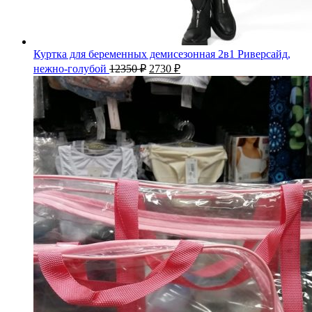
Куртка для беременных демисезонная 2в1 Риверсайд,
нежно-голубой
12350
₽
2730
₽