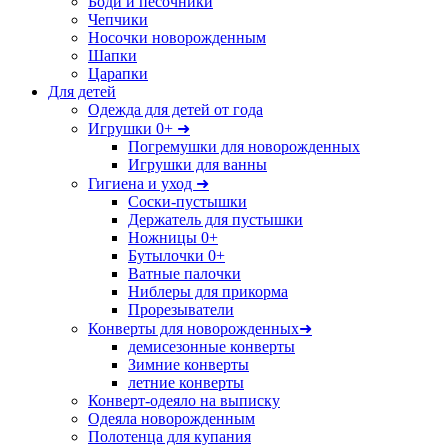
Боди и песочники
Чепчики
Носочки новорожденным
Шапки
Царапки
Для детей
Одежда для детей от года
Игрушки 0+ ➜
Погремушки для новорожденных
Игрушки для ванны
Гигиена и уход ➜
Соски-пустышки
Держатель для пустышки
Ножницы 0+
Бутылочки 0+
Ватные палочки
Ниблеры для прикорма
Прорезыватели
Конверты для новорожденных➜
демисезонные конверты
Зимние конверты
летние конверты
Конверт-одеяло на выписку
Одеяла новорожденным
Полотенца для купания